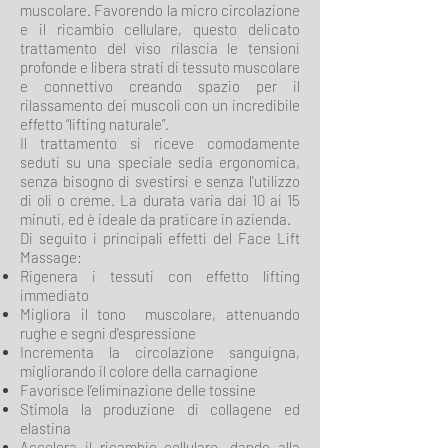
muscolare. Favorendo la micro circolazione
e il ricambio cellulare, questo delicato
trattamento del viso rilascia le tensioni
profonde e libera strati di tessuto muscolare
e connettivo creando spazio per il
rilassamento dei muscoli con un incredibile
effetto “lifting naturale”.
Il trattamento si riceve comodamente
seduti su una speciale sedia ergonomica,
senza bisogno di svestirsi e senza l'utilizzo
di oli o creme. La durata varia dai 10 ai 15
minuti, ed è ideale da praticare in azienda.
Di seguito i principali effetti del Face Lift
Massage:
Rigenera i tessuti con effetto lifting
immediato
Migliora il tono muscolare, attenuando
rughe e segni d'espressione
Incrementa la circolazione sanguigna,
migliorando il colore della carnagione
Favorisce l’eliminazione delle tossine
Stimola la produzione di collagene ed
elastina
Accelera il ricambio cellulare, dando alla