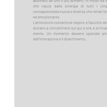
abbinato ad uno o più alimenti, in modo da in
che nasce dalla sinergia di tutti i ci
consapevolezza nuova e diversa che rende l’e
ed emozionante.
L’attenzione costante al respiro e l’ascolto d
aiutano a concentrarsi sul qui e ora, e a trovar
mente. Un momento davvero speciale anc
dell’interazione e il divertimento.