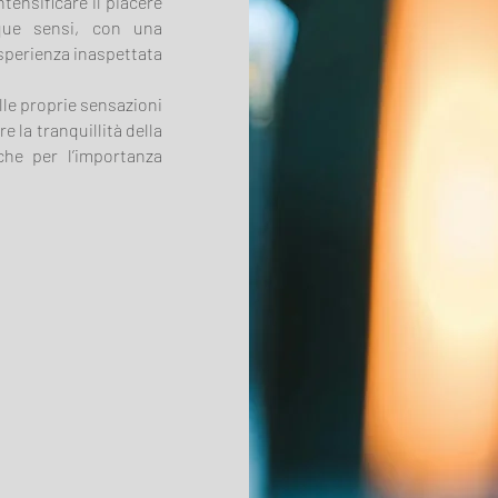
tensificare il piacere
nque sensi, con una
sperienza inaspettata
elle proprie sensazioni
e la tranquillità della
he per l’importanza